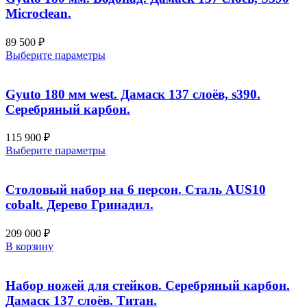
товара.
вариаций.
Microclean.
Опции
можно
89 500
₽
выбрать
Этот
Выберите параметры
на
товар
странице
имеет
товара.
несколько
Gyuto 180 мм west. Дамаск 137 слоёв, s390.
вариаций.
Серебряный карбон.
Опции
можно
115 900
₽
выбрать
Этот
Выберите параметры
на
товар
странице
имеет
товара.
несколько
Столовый набор на 6 персон. Сталь AUS10
вариаций.
cobalt. Дерево Гринадил.
Опции
можно
209 000
₽
выбрать
В корзину
на
странице
товара.
Набор ножей для стейков. Серебряный карбон.
Дамаск 137 слоёв. Титан.