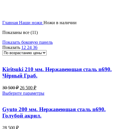
Главная
Наши ножи
Ножи в наличии
Цены:
Показаны все (11)
по
Показать боковую панель
возрастанию
Показать
12
24
36
Kiritsuki 210 мм. Нержавеющая сталь n690.
Чёрный Граб.
Первоначальная
Текущая
30 500
₽
26 500
₽
цена
цена:
Этот
Выберите параметры
составляла
26
товар
30
500 ₽.
имеет
500 ₽.
несколько
Gyuto 200 мм. Нержавеющая сталь n690.
вариаций.
Голубой акрил.
Опции
можно
28 500
₽