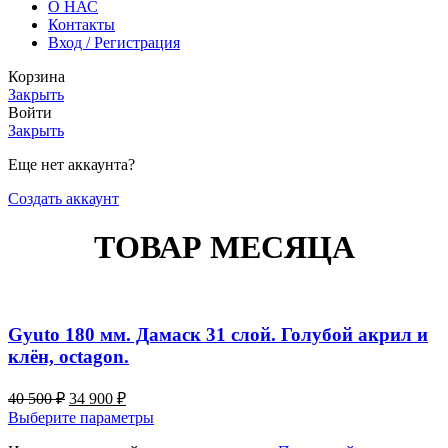
О НАС
Контакты
Вход / Регистрация
Корзина
Закрыть
Войти
Закрыть
Еще нет аккаунта?
Создать аккаунт
ТОВАР МЕСЯЦА
Gyuto 180 мм. Дамаск 31 слой. Голубой акрил и
клён, octagon.
Первоначальная
Текущая
40 500
₽
34 900
₽
цена
цена:
Этот
Выберите параметры
составляла
34
товар