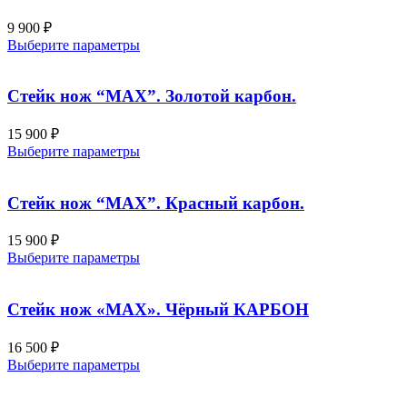
9 900
₽
Этот
Выберите параметры
товар
имеет
несколько
Стейк нож “MAX”. Золотой карбон.
вариаций.
Опции
15 900
₽
можно
Этот
Выберите параметры
выбрать
товар
на
имеет
странице
несколько
Стейк нож “MAX”. Красный карбон.
товара.
вариаций.
Опции
15 900
₽
можно
Этот
Выберите параметры
выбрать
товар
на
имеет
странице
несколько
Стейк нож «MAX». Чёрный КАРБОН
товара.
вариаций.
Опции
16 500
₽
можно
Этот
Выберите параметры
выбрать
товар
на
имеет
странице