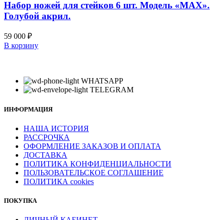
несколько
Набор ножей для стейков 6 шт. Модель «MAX».
товара.
вариаций.
Голубой акрил.
Опции
можно
59 000
₽
выбрать
В корзину
на
странице
товара.
WHATSAPP
TELEGRAM
ИНФОРМАЦИЯ
НАША ИСТОРИЯ
РАССРОЧКА
ОФОРМЛЕНИЕ ЗАКАЗОВ И ОПЛАТА
ДОСТАВКА
ПОЛИТИКА КОНФИДЕНЦИАЛЬНОСТИ
ПОЛЬЗОВАТЕЛЬСКОЕ СОГЛАШЕНИЕ
ПОЛИТИКА cookies
ПОКУПКА
ЛИЧНЫЙ КАБИНЕТ