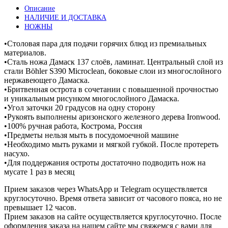
пара
Описание
“BoBo”
НАЛИЧИЕ И ДОСТАВКА
Дамаск
НОЖНЫ
137
слоёв
•Столовая пара для подачи горячих блюд из премиальных
материалов.
•Сталь ножа Дамаск 137 слоёв, ламинат. Центральный слой из
стали Böhler S390 Microclean, боковые слои из многослойного
нержавеющего Дамаска.
•Бритвенная острота в сочетании с повышенной прочностью
и уникальным рисунком многослойного Дамаска.
•Угол заточки 20 градусов на одну сторону
•Рукоять выполнены аризонского железного дерева Ironwood.
•100% ручная работа, Кострома, Россия
•Предметы нельзя мыть в посудомоечной машине
•Необходимо мыть руками и мягкой губкой. После протереть
насухо.
•Для поддержания остроты достаточно подводить нож на
мусате 1 раз в месяц
Прием заказов через WhatsApp и Telegram осуществляется
круглосуточно. Время ответа зависит от часового пояса, но не
превышает 12 часов.
Прием заказов на сайте осуществляется круглосуточно. После
оформления заказа на нашем сайте мы свяжемся с вами для