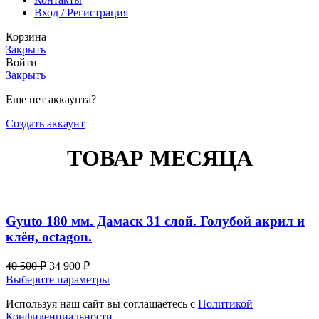
Вход / Регистрация
Корзина
Закрыть
Войти
Закрыть
Еще нет аккаунта?
Создать аккаунт
ТОВАР МЕСЯЦА
Gyuto 180 мм. Дамаск 31 слой. Голубой акрил и
клён, octagon.
Первоначальная
Текущая
40 500
₽
34 900
₽
цена
цена:
Этот
Выберите параметры
составляла
34
товар
40
Используя наш сайт вы соглашаетесь с
900 ₽.
Политикой
имеет
Конфиденциальности.
500 ₽.
несколько