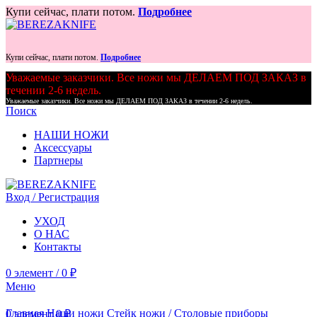
Купи сейчас, плати потом.
Подробнее
Купи сейчас, плати потом.
Подробнее
Уважаемые заказчики. Все ножи мы ДЕЛАЕМ ПОД ЗАКАЗ в
течении 2-6 недель.
Уважаемые заказчики. Все ножи мы ДЕЛАЕМ ПОД ЗАКАЗ в течении 2-6 недель.
Поиск
НАШИ НОЖИ
Аксессуары
Партнеры
Вход / Регистрация
УХОД
О НАС
Контакты
0
элемент
/
0
₽
Меню
Главная
Наши ножи
Стейк ножи / Столовые приборы
0
элемент
0
₽