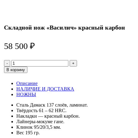
Складной нож «Василич» красный карбон
58 500
₽
Количество
товара
В корзину
Складной
нож
Описание
«Василич»
НАЛИЧИЕ И ДОСТАВКА
красный
НОЖНЫ
карбон
Сталь Дамаск 137 слоёв, ламинат.
Твёрдость 61 – 62 HRC.
Накладки — красный карбон.
Лайнеры-мокуме гане.
Клинок 95/20/3,5 мм.
Вес 195 гр.