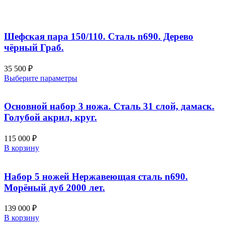
Шефская пара 150/110. Сталь n690. Дерево
чёрный Граб.
35 500
₽
Этот
Выберите параметры
товар
имеет
несколько
Основной набор 3 ножа. Сталь 31 слой, дамаск.
вариаций.
Голубой акрил, круг.
Опции
можно
115 000
₽
выбрать
В корзину
на
странице
товара.
Набор 5 ножей Нержавеющая сталь n690.
Морёный дуб 2000 лет.
139 000
₽
В корзину