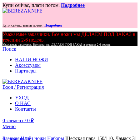
Купи сейчас, плати потом.
Подробнее
Купи сейчас, плати потом.
Подробнее
Уважаемые заказчики. Все ножи мы ДЕЛАЕМ ПОД ЗАКАЗ в
течении 2-6 недель.
Уважаемые заказчики. Все ножи мы ДЕЛАЕМ ПОД ЗАКАЗ в течении 2-6 недель.
Поиск
НАШИ НОЖИ
Аксессуары
Партнеры
Вход / Регистрация
УХОД
О НАС
Контакты
0
элемент
/
0
₽
Меню
Главная
Наши ножи
Наборы
Шефская пара 150/110. Дамаск 31
0
элемент
0
₽