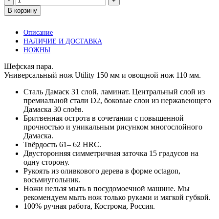
товара
В корзину
Шефская
пара
Описание
150/110.
НАЛИЧИЕ И ДОСТАВКА
Дамаск
НОЖНЫ
31
слой.
Шефская пара.
Оливковое
Универсальный нож Utility 150 мм и овощной нож 110 мм.
дерево.
Сталь Дамаск 31 слой, ламинат. Центральный слой из
премиальной стали D2, боковые слои из нержавеющего
Дамаска 30 слоёв.
Бритвенная острота в сочетании с повышенной
прочностью и уникальным рисунком многослойного
Дамаска.
Твёрдость 61– 62 HRC.
Двусторонняя симметричная заточка 15 градусов на
одну сторону.
Рукоять из оливкового дерева в форме octagon,
восьмиугольник.
Ножи нельзя мыть в посудомоечной машине. Мы
рекомендуем мыть нож только руками и мягкой губкой.
100% ручная работа, Кострома, Россия.