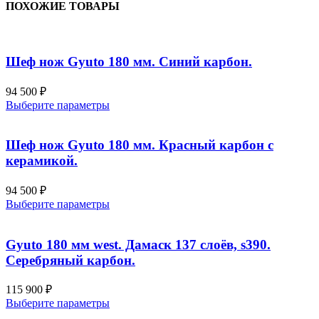
ПОХОЖИЕ ТОВАРЫ
Шеф нож Gyuto 180 мм. Синий карбон.
94 500
₽
Этот
Выберите параметры
товар
имеет
несколько
Шеф нож Gyuto 180 мм. Красный карбон с
вариаций.
керамикой.
Опции
можно
94 500
₽
выбрать
Этот
Выберите параметры
на
товар
странице
имеет
товара.
несколько
Gyuto 180 мм west. Дамаск 137 слоёв, s390.
вариаций.
Серебряный карбон.
Опции
можно
115 900
₽
выбрать
Этот
Выберите параметры
на
товар
странице