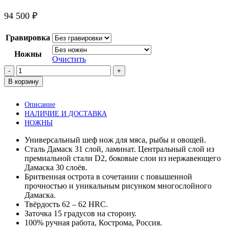
94 500
₽
Гравировка
Ножны
Очистить
Количество
товара
В корзину
Шеф
нож
Описание
Gyuto
НАЛИЧИЕ И ДОСТАВКА
180
НОЖНЫ
мм.
Серебристый
Универсальный шеф нож для мяса, рыбы и овощей.
карбон.
Сталь Дамаск 31 слой, ламинат. Центральный слой из
премиальной стали D2, боковые слои из нержавеющего
Дамаска 30 слоёв.
Бритвенная острота в сочетании с повышенной
прочностью и уникальным рисунком многослойного
Дамаска.
Твёрдость 62 – 62 HRC.
Заточка 15 градусов на сторону.
100% ручная работа, Кострома, Россия.