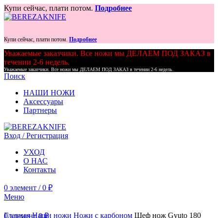
Купи сейчас, плати потом.
Подробнее
Купи сейчас, плати потом.
Подробнее
Уважаемые заказчики. Все ножи мы ДЕЛАЕМ ПОД ЗАКАЗ в
течении 2-6 недель.
Уважаемые заказчики. Все ножи мы ДЕЛАЕМ ПОД ЗАКАЗ в течении 2-6 недель.
Поиск
НАШИ НОЖИ
Аксессуары
Партнеры
Вход / Регистрация
УХОД
О НАС
Контакты
0
элемент
/
0
₽
Меню
Главная
Наши ножи
Ножи с карбоном
Шеф нож Gyuto 180
0
элемент
0
₽