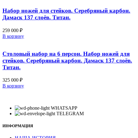
имеет
товара.
несколько
Набор ножей для стейков. Серебряный карбон.
вариаций.
Дамаск 137 слоёв. Титан.
Опции
можно
259 000
₽
выбрать
В корзину
на
странице
товара.
Столовый набор на 6 персон. Набор ножей для
стейков. Серебряный карбон. Дамаск 137 слоёв.
Титан.
325 000
₽
В корзину
WHATSAPP
TELEGRAM
ИНФОРМАЦИЯ
НАША ИСТОРИЯ