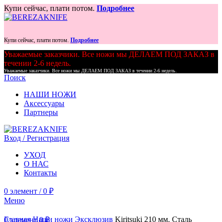
Купи сейчас, плати потом.
Подробнее
Купи сейчас, плати потом.
Подробнее
Уважаемые заказчики. Все ножи мы ДЕЛАЕМ ПОД ЗАКАЗ в
течении 2-6 недель.
Уважаемые заказчики. Все ножи мы ДЕЛАЕМ ПОД ЗАКАЗ в течении 2-6 недель.
Поиск
НАШИ НОЖИ
Аксессуары
Партнеры
Вход / Регистрация
УХОД
О НАС
Контакты
0
элемент
/
0
₽
Меню
Главная
Наши ножи
Эксклюзив
Kiritsuki 210 мм. Сталь
0
элемент
0
₽