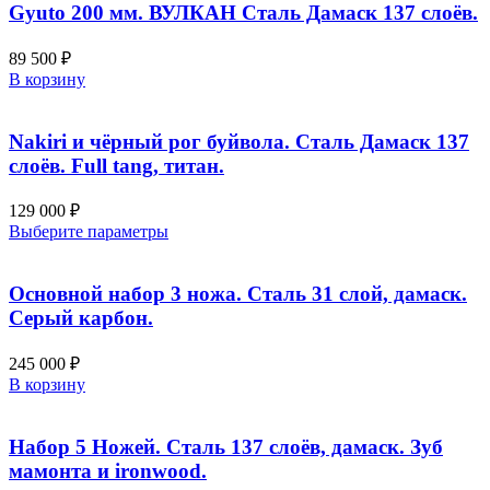
несколько
Gyuto 200 мм. ВУЛКАН Сталь Дамаск 137 слоёв.
вариаций.
Опции
89 500
₽
можно
В корзину
выбрать
на
странице
Nakiri и чёрный рог буйвола. Сталь Дамаск 137
товара.
слоёв. Full tang, титан.
129 000
₽
Этот
Выберите параметры
товар
имеет
несколько
Основной набор 3 ножа. Сталь 31 слой, дамаск.
вариаций.
Серый карбон.
Опции
можно
245 000
₽
выбрать
В корзину
на
странице
товара.
Набор 5 Ножей. Сталь 137 слоёв, дамаск. Зуб
мамонта и ironwood.