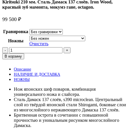
Kiritsuki 210 мм. Сталь Дамаск 137 слоёв. Iron Wood,
красный зуб мамонта, мокумэ гане, octagon.
99 500
₽
Гравировка
Ножны
Очистить
Количество
товара
В корзину
Kiritsuki
210
Описание
мм.
НАЛИЧИЕ И ДОСТАВКА
Сталь
НОЖНЫ
Дамаск
137
Нож японских шеф поваров, комбинация
слоёв.
универсального ножа и слайсера.
Iron
Сталь Дамаск 137 слоёв, s390 microclean. Центральный
Wood,
слой из твёрдой японской стали Shirogami, боковые слои
красный
из многослойного нержавеющего Дамаска 137 слоёв.
зуб
Бритвенная острота в сочетании с повышенной
мамонта,
прочностью и уникальным рисунком многослойного
мокумэ
Дамаска.
гане,