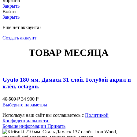
Корзина
Закрыть
Войти
Закрыть
Еще нет аккаунта?
Создать аккаунт
ТОВАР МЕСЯЦА
Gyuto 180 мм. Дамаск 31 слой. Голубой акрил и
клён, octagon.
Первоначальная
Текущая
40 500
₽
34 900
₽
цена
цена:
Этот
Выберите параметры
составляла
34
товар
40
Используя наш сайт вы соглашаетесь с
900 ₽.
Политикой
имеет
Конфиденциальности.
500 ₽.
несколько
Больше
Больше информации
Принять
вариаций.
информации
Опции