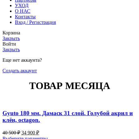
УХОД
О НАС
Контакты
Вход / Регистрация
Корзина
Закрыть
Войти
Закрыть
Еще нет аккаунта?
Создать аккаунт
ТОВАР МЕСЯЦА
Gyuto 180 мм. Дамаск 31 слой. Голубой акрил и
клён, octagon.
Первоначальная
Текущая
40 500
₽
34 900
₽
цена
цена:
Этот
Выберите параметры