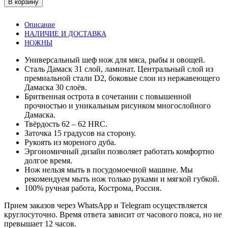
В корзину
Gyuto
180
Описание
мм.
НАЛИЧИЕ И ДОСТАВКА
Дамаск
НОЖНЫ
31
слой.
Универсальный шеф нож для мяса, рыбы и овощей.
Морёный
Сталь Дамаск 31 слой, ламинат. Центральный слой из
ДУБ
премиальной стали D2, боковые слои из нержавеющего
2000
Дамаска 30 слоёв.
лет,
Бритвенная острота в сочетании с повышенной
octagon.
прочностью и уникальным рисунком многослойного
Дамаска.
Твёрдость 62 – 62 HRC.
Заточка 15 градусов на сторону.
Рукоять из мореного дуба.
Эргономичный дизайн позволяет работать комфортно
долгое время.
Нож нельзя мыть в посудомоечной машине. Мы
рекомендуем мыть нож только руками и мягкой губкой.
100% ручная работа, Кострома, Россия.
Прием заказов через WhatsApp и Telegram осуществляется
круглосуточно. Время ответа зависит от часового пояса, но не
превышает 12 часов.