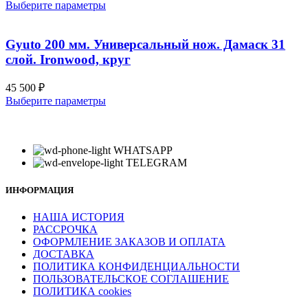
Этот
Выберите параметры
выбрать
товар
на
имеет
странице
несколько
Gyuto 200 мм. Универсальный нож. Дамаск 31
товара.
вариаций.
слой. Ironwood, круг
Опции
можно
45 500
₽
выбрать
Этот
Выберите параметры
на
товар
странице
имеет
товара.
несколько
вариаций.
WHATSAPP
Опции
TELEGRAM
можно
выбрать
ИНФОРМАЦИЯ
на
странице
НАША ИСТОРИЯ
товара.
РАССРОЧКА
ОФОРМЛЕНИЕ ЗАКАЗОВ И ОПЛАТА
ДОСТАВКА
ПОЛИТИКА КОНФИДЕНЦИАЛЬНОСТИ
ПОЛЬЗОВАТЕЛЬСКОЕ СОГЛАШЕНИЕ
ПОЛИТИКА cookies