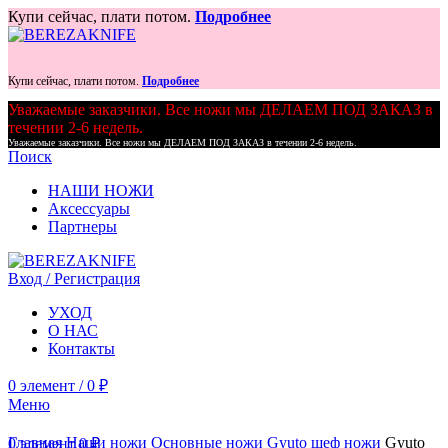
Купи сейчас, плати потом.
Подробнее
Купи сейчас, плати потом.
Подробнее
Уважаемые заказчики. Все ножи мы ДЕЛАЕМ ПОД ЗАКАЗ в
течении 2-6 недель.
Уважаемые заказчики. Все ножи мы ДЕЛАЕМ ПОД ЗАКАЗ в течении 2-6 недель.
Поиск
НАШИ НОЖИ
Аксессуары
Партнеры
Вход / Регистрация
УХОД
О НАС
Контакты
0
элемент
/
0
₽
Меню
Главная
Наши ножи
Основные ножи
Gyuto шеф ножи
Gyuto
0
элемент
0
₽