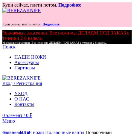
Купи сейчас, плати потом.
Подробнее
Купи сейчас, плати потом.
Подробнее
Уважаемые заказчики. Все ножи мы ДЕЛАЕМ ПОД ЗАКАЗ в
течении 2-6 недель.
Уважаемые заказчики. Все ножи мы ДЕЛАЕМ ПОД ЗАКАЗ в течении 2-6 недель.
Поиск
НАШИ НОЖИ
Аксессуары
Партнеры
Вход / Регистрация
УХОД
О НАС
Контакты
0
элемент
/
0
₽
Меню
Главная
Наши ножи
Подарочные карты
Подарочный
0
элемент
0
₽