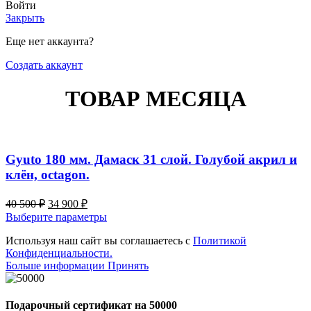
Войти
Закрыть
Еще нет аккаунта?
Создать аккаунт
ТОВАР МЕСЯЦА
Gyuto 180 мм. Дамаск 31 слой. Голубой акрил и
клён, octagon.
Первоначальная
Текущая
40 500
₽
34 900
₽
цена
цена:
Этот
Выберите параметры
составляла
34
товар
40
Используя наш сайт вы соглашаетесь с
900 ₽.
Политикой
имеет
Конфиденциальности.
500 ₽.
несколько
Больше
Больше информации
Принять
вариаций.
информации
Опции
можно
выбрать
Подарочный сертификат на 50000