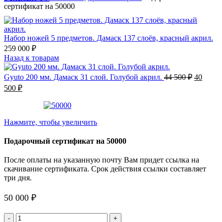
сертификат на 50000
Набор ножей 5 предметов. Дамаск 137 слоёв, красный акрил.
259 000
₽
Назад к товарам
Первона
Gyuto 200 мм. Дамаск 31 слой. Голубой акрил.
44 500
₽
40
цена
Текущая
500
₽
составл
цена:
44
40
500 ₽.
500 ₽.
Нажмите, чтобы увеличить
Подарочный сертификат на 50000
После оплаты на указанную почту Вам придет ссылка на
скачивание сертификата. Срок действия ссылки составляет
три дня.
50 000
₽
Количество